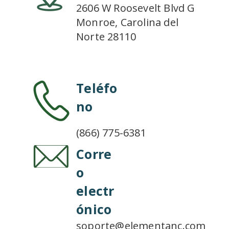
2606 W Roosevelt Blvd G
Monroe, Carolina del
Norte 28110
Teléfo
no
(866) 775-6381
Corre
o
electr
ónico
soporte@elementanc.com