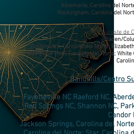
Albemarle, Carolina del Norte
Rockingham, Carolina del Nort
Sureste de C
(Bladen/Col
Bladenboro, Carolina del Norte; Elizabeth
Norte; Tar Heel, Carolina del Norte; White
Carolin
Sandhills/Centro Su
Fayetteville NC Raeford NC, Aberd
Red Springs NC, Shannon NC, Park
Candor 
Jackson Springs, Carolina del Norte
Carolina del Norte; Star, Carolina 