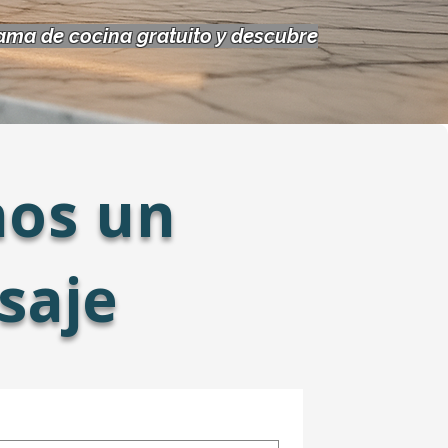
rama de cocina gratuito y descubre
nos un
saje