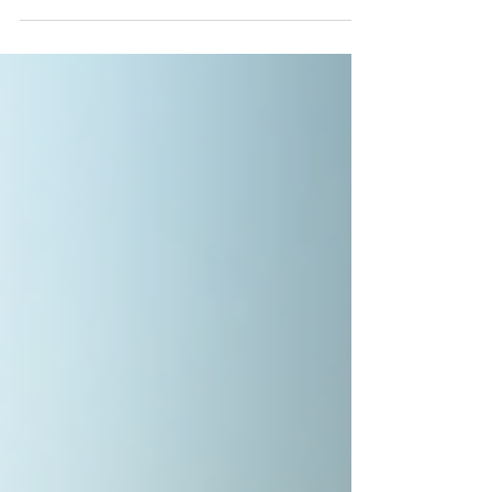
del lago Tillery, que forma parte del Proyecto Regional
de Suministro de Agua de Yadkin. Se trata de la última
mejora de infraestructura de la ciudad, que promete
agua potable de una nueva fuente. Pero, ¿significa esto
que por fin podremos dejar de comprar agua
embotellada? Analicemos qué implica realmente esta
nueva fuente de agua para los residentes de Monroe.
Vista a la altura de los ojos de la estructura de
captación de a