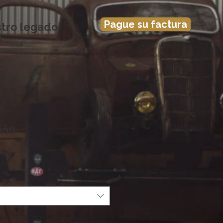
Pague su factura
tro legado
ión