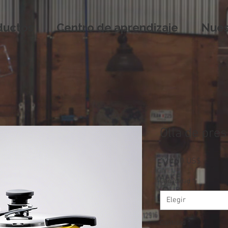
ductos
Centro de aprendizaje
Nues
Olla de pres
Precio
120,00 US$
Capacidad
*
Elegir
Cantidad
*